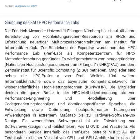
Kontakt:
info@dkrz.de
,
DKRZ
Gründung des FAU HPC Performance Labs
Die Friedrich-Alexander-Universität Erlangen-Nürnberg blickt auf 40 Jahre
Bereitstellung von Hochleistungsrechen-Ressourcen am RRZE und
Erforschung neuartiger Multiprozessorarchitekturen am Institut für
Informatik zurück. Zur Bündelung der Expertise wurde nun das HPC
Performance Lab (Perf-Lab) als Kompetenzzentrum für HPC-
Methodenforschung gegründet. Es wird gemeinsam vom neugegründeten
„Nationalen Hochleistungsrechenzentrum Erlangen“ (NHR@FAU) und dem
Zentralinstitut für Scientific Computing (ZISC) betrieben. Mitglieder sind
neben der HPC-Professur von Prof. Wellein fünf weitere
Informatiklehrstühle sowie das bayerische Kompetenznetzwerk für
wissenschaftliches Hochleistungsrechnen (KONWIHR). Die Mitglieder
decken die ganze Breite in der HPC-Methodenforschung ab: von
Performance-Engineering und -Modellierung über
Codegenerierungstechniken und domänenspezifische Sprachen, die
Entwicklung sowie Optimierung hochperformanter heterogener
Anwendungen in extremem Maßstab bis zu Hardware-Software-Co-
Design. Ein wesentlicher Schwerpunkt ist die Entwicklung von
Softwarewerkzeugen und -bibliotheken, wie LIKWID und WaLBerla. Als
besonderen Service innerhalb des Perf-Labs betreibt NHR@FAU ein
Testcluster mit einer Vielzahl von CPU- und GPU-Architekturen, das auf