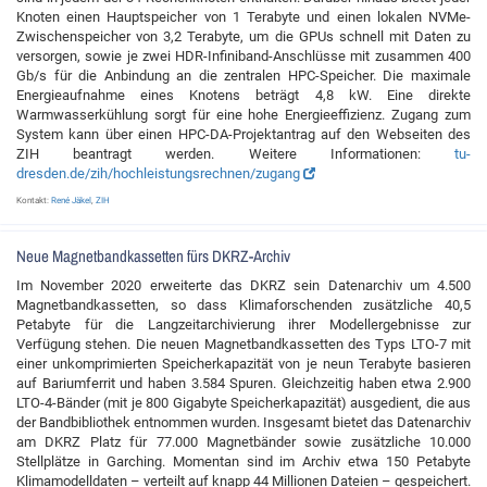
Knoten einen Hauptspeicher von 1 Terabyte und einen lokalen NVMe-
Zwischenspeicher von 3,2 Terabyte, um die GPUs schnell mit Daten zu
versorgen, sowie je zwei HDR-Infiniband-Anschlüsse mit zusammen 400
Gb/s für die Anbindung an die zentralen HPC-Speicher. Die maximale
Energieaufnahme eines Knotens beträgt 4,8 kW. Eine direkte
Warmwasserkühlung sorgt für eine hohe Energieeffizienz. Zugang zum
System kann über einen HPC-DA-Projektantrag auf den Webseiten des
ZIH beantragt werden. Weitere Informationen:
tu-
dresden.de/zih/hochleistungsrechnen/zugang
Kontakt:
René Jäkel
,
ZIH
Neue Magnetbandkassetten fürs DKRZ-Archiv
Im November 2020 erweiterte das DKRZ sein Datenarchiv um 4.500
Magnetbandkassetten, so dass Klimaforschenden zusätzliche 40,5
Petabyte für die Langzeitarchivierung ihrer Modellergebnisse zur
Verfügung stehen. Die neuen Magnetbandkassetten des Typs LTO-7 mit
einer unkomprimierten Speicherkapazität von je neun Terabyte basieren
auf Bariumferrit und haben 3.584 Spuren. Gleichzeitig haben etwa 2.900
LTO-4-Bänder (mit je 800 Gigabyte Speicherkapazität) ausgedient, die aus
der Bandbibliothek entnommen wurden. Insgesamt bietet das Datenarchiv
am DKRZ Platz für 77.000 Magnetbänder sowie zusätzliche 10.000
Stellplätze in Garching. Momentan sind im Archiv etwa 150 Petabyte
Klimamodelldaten – verteilt auf knapp 44 Millionen Dateien – gespeichert.