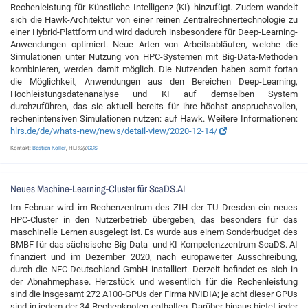
Rechenleistung für Künstliche Intelligenz (KI) hinzufügt. Zudem wandelt
sich die Hawk-Architektur von einer reinen Zentralrechnertechnologie zu
einer Hybrid-Plattform und wird dadurch insbesondere für Deep-Learning-
Anwendungen optimiert. Neue Arten von Arbeitsabläufen, welche die
Simulationen unter Nutzung von HPC-Systemen mit Big-Data-Methoden
kombinieren, werden damit möglich. Die Nutzenden haben somit fortan
die Möglichkeit, Anwendungen aus den Bereichen Deep-Learning,
Hochleistungsdatenanalyse und KI auf demselben System
durchzuführen, das sie aktuell bereits für ihre höchst anspruchsvollen,
rechenintensiven Simulationen nutzen: auf Hawk. Weitere Informationen:
hlrs.de/de/whats-new/news/detail-view/2020-12-14/
Kontakt:
Bastian Koller
, HLRS@
GCS
Neues Machine-Learning-Cluster für ScaDS.AI
Im Februar wird im Rechenzentrum des ZIH der TU Dresden ein neues
HPC-Cluster in den Nutzerbetrieb übergeben, das besonders für das
maschinelle Lernen ausgelegt ist. Es wurde aus einem Sonderbudget des
BMBF für das sächsische Big-Data- und KI-Kompetenzzentrum ScaDS. AI
finanziert und im Dezember 2020, nach europaweiter Ausschreibung,
durch die NEC Deutschland GmbH installiert. Derzeit befindet es sich in
der Abnahmephase. Herzstück und wesentlich für die Rechenleistung
sind die insgesamt 272 A100-GPUs der Firma NVIDIA; je acht dieser GPUs
sind in jedem der 34 Rechenknoten enthalten. Darüber hinaus bietet jeder