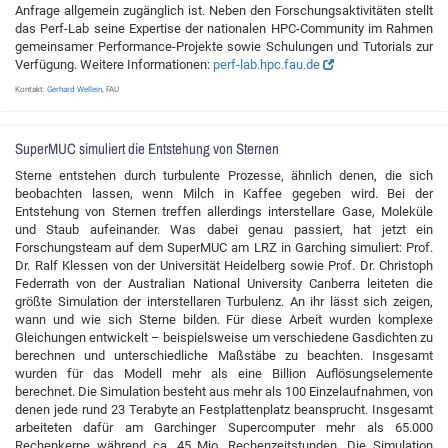
Anfrage allgemein zugänglich ist. Neben den Forschungsaktivitäten stellt
das Perf-Lab seine Expertise der nationalen HPC-Community im Rahmen
gemeinsamer Performance-Projekte sowie Schulungen und Tutorials zur
Verfügung. Weitere Informationen:
perf-lab.hpc.fau.de
Kontakt:
Gerhard Wellein
, FAU
SuperMUC simuliert die Entstehung von Sternen
Sterne entstehen durch turbulente Prozesse, ähnlich denen, die sich
beobachten lassen, wenn Milch in Kaffee gegeben wird. Bei der
Entstehung von Sternen treffen allerdings interstellare Gase, Moleküle
und Staub aufeinander. Was dabei genau passiert, hat jetzt ein
Forschungsteam auf dem SuperMUC am LRZ in Garching simuliert: Prof.
Dr. Ralf Klessen von der Universität Heidelberg sowie Prof. Dr. Christoph
Federrath von der Australian National University Canberra leiteten die
größte Simulation der interstellaren Turbulenz. An ihr lässt sich zeigen,
wann und wie sich Sterne bilden. Für diese Arbeit wurden komplexe
Gleichungen entwickelt – beispielsweise um verschiedene Gasdichten zu
berechnen und unterschiedliche Maßstäbe zu beachten. Insgesamt
wurden für das Modell mehr als eine Billion Auflösungselemente
berechnet. Die Simulation besteht aus mehr als 100 Einzelaufnahmen, von
denen jede rund 23 Terabyte an Festplattenplatz beansprucht. Insgesamt
arbeiteten dafür am Garchinger Supercomputer mehr als 65.000
Rechenkerne während ca. 45 Mio. Rechenzeitstunden. Die Simulation