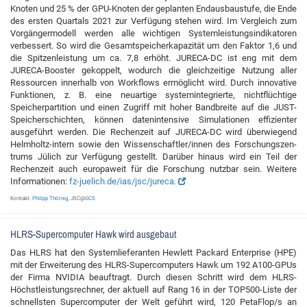
Knoten und 25 % der GPU-Knoten der geplanten Endausbaustufe, die Ende
des ersten Quartals 2021 zur Verfügung stehen wird. Im Vergleich zum
Vorgängermodell werden alle wichtigen Systemleistungsindikatoren
verbessert. So wird die Gesamtspeicherkapazität um den Faktor 1,6 und
die Spitzenleistung um ca. 7,8 erhöht. JURECA-DC ist eng mit dem
JURECA-Booster gekoppelt, wodurch die gleichzeitige Nutzung aller
Ressourcen innerhalb von Workflows ermöglicht wird. Durch innovative
Funktionen, z. B. eine neuartige systemintegrierte, nichtflüchtige
Speicherpartition und einen Zugriff mit hoher Bandbreite auf die JUST-
Speicherschichten, können datenintensive Simulationen effizienter
ausgeführt werden. Die Rechenzeit auf JURECA-DC wird überwiegend
Helmholtz-intern sowie den Wissenschaftler/innen des Forschungszen-
trums Jülich zur Verfügung gestellt. Darüber hinaus wird ein Teil der
Rechenzeit auch europaweit für die Forschung nutzbar sein. Weitere
Informationen:
fz-juelich.de/ias/jsc/jureca.
Kontakt:
Philipp Thörnig
, JSC@
GCS
HLRS-Supercomputer Hawk wird ausgebaut
Das HLRS hat den Systemlieferanten Hewlett Packard Enterprise (HPE)
mit der Erweiterung des HLRS-Supercomputers Hawk um 192 A100-GPUs
der Firma NVIDIA beauftragt. Durch diesen Schritt wird dem HLRS-
Höchstleistungsrechner, der aktuell auf Rang 16 in der TOP500-Liste der
schnellsten Supercomputer der Welt geführt wird, 120 PetaFlop/s an