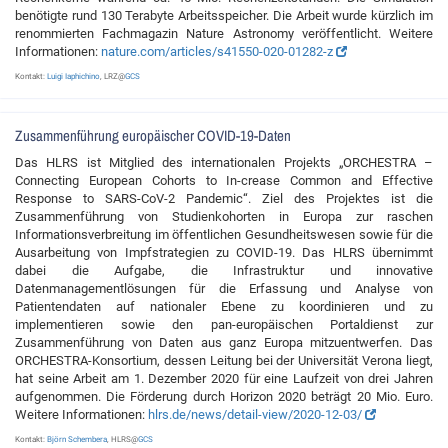
benötigte rund 130 Terabyte Arbeitsspeicher. Die Arbeit wurde kürzlich im
renommierten Fachmagazin Nature Astronomy veröffentlicht. Weitere
Informationen:
nature.com/articles/s41550-020-01282-z
Kontakt:
Luigi Iaphichino
, LRZ@
GCS
Zusammenführung europäischer COVID-19-Daten
Das HLRS ist Mitglied des internationalen Projekts „ORCHESTRA –
Connecting European Cohorts to In-crease Common and Effective
Response to SARS-CoV-2 Pandemic“. Ziel des Projektes ist die
Zusammenführung von Studienkohorten in Europa zur raschen
Informationsverbreitung im öffentlichen Gesundheitswesen sowie für die
Ausarbeitung von Impfstrategien zu COVID-19. Das HLRS übernimmt
dabei die Aufgabe, die Infrastruktur und innovative
Datenmanagementlösungen für die Erfassung und Analyse von
Patientendaten auf nationaler Ebene zu koordinieren und zu
implementieren sowie den pan-europäischen Portaldienst zur
Zusammenführung von Daten aus ganz Europa mitzuentwerfen. Das
ORCHESTRA-Konsortium, dessen Leitung bei der Universität Verona liegt,
hat seine Arbeit am 1. Dezember 2020 für eine Laufzeit von drei Jahren
aufgenommen. Die Förderung durch Horizon 2020 beträgt 20 Mio. Euro.
Weitere Informationen:
hlrs.de/news/detail-view/2020-12-03/
Kontakt:
Björn Schembera
, HLRS@
GCS