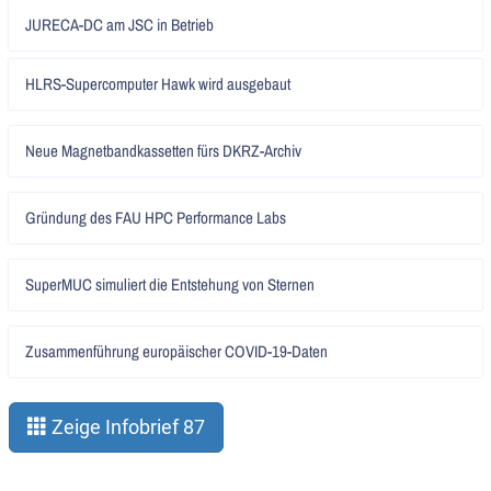
Artikel
JURECA-DC am JSC in Betrieb
lesen
Artikel
HLRS-Supercomputer Hawk wird ausgebaut
lesen
Artikel
Neue Magnetbandkassetten fürs DKRZ-Archiv
lesen
Artikel
Gründung des FAU HPC Performance Labs
lesen
Artikel
SuperMUC simuliert die Entstehung von Sternen
lesen
Artikel
Zusammenführung europäischer COVID-19-Daten
lesen
Zeige Infobrief 87