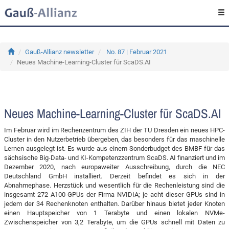
Gauß-Allianz newsletter
No. 87 | Februar 2021
Neues Machine-Learning-Cluster für ScaDS.AI
Neues Machine-Learning-Cluster für ScaDS.AI
Im Februar wird im Rechenzentrum des ZIH der TU Dresden ein neues HPC-
Cluster in den Nutzerbetrieb übergeben, das besonders für das maschinelle
Lernen ausgelegt ist. Es wurde aus einem Sonderbudget des BMBF für das
sächsische Big-Data- und KI-Kompetenzzentrum ScaDS. AI finanziert und im
Dezember 2020, nach europaweiter Ausschreibung, durch die NEC
Deutschland GmbH installiert. Derzeit befindet es sich in der
Abnahmephase. Herzstück und wesentlich für die Rechenleistung sind die
insgesamt 272 A100-GPUs der Firma NVIDIA; je acht dieser GPUs sind in
jedem der 34 Rechenknoten enthalten. Darüber hinaus bietet jeder Knoten
einen Hauptspeicher von 1 Terabyte und einen lokalen NVMe-
Zwischenspeicher von 3,2 Terabyte, um die GPUs schnell mit Daten zu