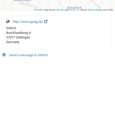
Leaflet
|
Map tiles by
CartoDB
, under
CC BY 3.0
. Data by
OpenStreetMap
, under ODbL.
http://www.gwdg.de/
GWDG
Burckhardtweg 4
37077 Göttingen
Germany
Send a message to GWDG