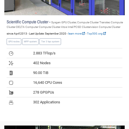
Scientific Compute Cluster -
Sysgen GPU Cluster, Compute Cluster Transtec Compute
Cluster DELTA Computer Compute Cluster Atos Intel PCSD Clustervision Compute Cluster
since April 2013 - Last Update: September 2020 -
learn more
-
Top500.org
GPU nodes
MPP system
Tier 3 hpc system
2.883 TFlop/s
402 Nodes
90.00 TiB
16,640 CPU Cores
278 GPGPUs
302 Applications