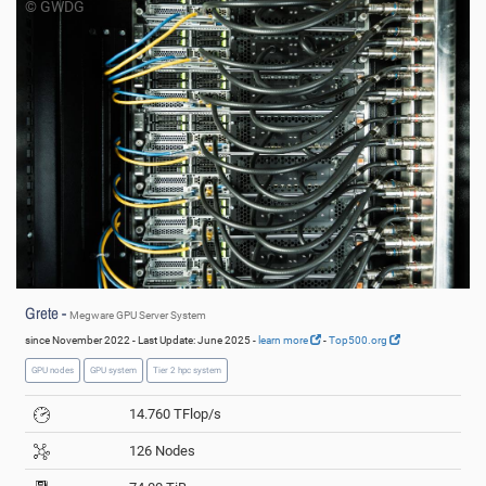
© GWDG
Grete -
Megware GPU Server System
since November 2022 - Last Update: June 2025 -
learn more
-
Top500.org
GPU nodes
GPU system
Tier 2 hpc system
14.760 TFlop/s
126 Nodes