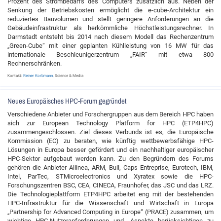
Prozent des Strombedarfs des Computers zusätzlich aus. Neben der
Senkung der Betriebskosten ermöglicht die e-cube-Architektur ein
reduziertes Bauvolumen und stellt geringere Anforderungen an die
Gebäudeinfrastruktur als herkömmliche Höchstleistungsrechner. In
Darmstadt entsteht bis 2014 nach diesem Modell das Rechenzentrum
„Green-Cube“ mit einer geplanten Kühlleistung von 16 MW für das
internationale Beschleunigerzentrum „FAIR“ mit etwa 800
Rechnerschränken.
Kontakt:
Reiner Korbmann
, Science & Media
Neues Europäisches HPC-Forum gegründet
Verschiedene Anbieter und Forschergruppen aus dem Bereich HPC haben
sich zur European Technology Platform for HPC (ETP4HPC)
zusammengeschlossen. Ziel dieses Verbunds ist es, die Europäische
Kommission (EC) zu beraten, wie künftig wettbewerbsfähige HPC-
Lösungen in Europa besser gefördert und ein nachhaltiger europäischer
HPC-Sektor aufgebaut werden kann. Zu den Begründern des Forums
gehören die Anbieter Allinea, ARM, Bull, Caps Entreprise, Eurotech, IBM,
Intel, ParTec, STMicroelectronics und Xyratex sowie die HPC-
Forschungszentren BSC, CEA, CINECA, Fraunhofer, das JSC und das LRZ.
Die Technologieplattform ETP4HPC arbeitet eng mit der bestehenden
HPC-Infrastruktur für die Wissenschaft und Wirtschaft in Europa
„Partnership for Advanced Computing in Europe“ (PRACE) zusammen, um
wichtige HPC-Nutzeranforderungen und -Aspekte berücksichtigen zu