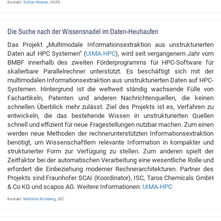
Kontakt:
Stefan Wesner
, HLRS
Die Suche nach der Wissensnadel im Daten-Heuhaufen
Das Projekt „Multimodale Informationsextraktion aus unstrukturierten
Daten auf HPC Systemen“ (
UIMA-HPC
), wird seit vergangenem Jahr vom
BMBF innerhalb des zweiten Förderprogramms für HPC-Software für
skalierbare Parallelrechner unterstützt. Es beschäftigt sich mit der
multimodalen Informationsextraktion aus unstrukturierten Daten auf HPC-
Systemen. Hintergrund ist die weltweit ständig wachsende Fülle von
Fachartikeln, Patenten und anderen Nachrichtenquellen, die keinen
schnellen Überblick mehr zulässt. Ziel des Projekts ist es, Verfahren zu
entwickeln, die das bestehende Wissen in unstrukturierten Quellen
schnell und effizient für neue Fragestellungen nutzbar machen. Zum einen
werden neue Methoden der rechnerunterstützten Informationsextraktion
benötigt, um Wissenschaftlern relevante Information in kompakter und
strukturierter Form zur Verfügung zu stellen. Zum anderen spielt der
Zeitfaktor bei der automatischen Verarbeitung eine wesentliche Rolle und
erfordert die Einbeziehung moderner Rechnerarchitekturen. Partner des
Projekts sind Fraunhofer SCAI (Koordinator), ISC, Taros Chemicals GmbH
& Co KG und scapos AG. Weitere Informationen:
UIMA-HPC
Kontakt:
Mathilde Romberg
, JSC