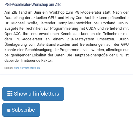
PGI-Accelerator-Workshop am ZIB
Am ZIB fand im Juni ein Workhop zum PGI-Accelerator statt. Nach der
Darstellung der aktuellen GPU- und Many-Core-Architekturen präsentierte
Dr. Michael Wolfe, leitender Compiler-Entwickler bei Portland Group,
ausgefeilte Techniken zur Programmierung mit CUDA und vertiefend mit
OpenACC. Ihre neu erworbenen Kenntnisse konnten die Teilnehmer mit
dem PGI-Accelerator an einem ZIB-Testsystem umsetzen. Durch
Überlagerung von Datentransferzeiten und Berechnungen auf der GPU
konnte eine Beschleunigung der Programme erzielt werden, allerdings nur
bei genügender Lokalität der Daten. Die Hauptspeichergröße der GPU ist
dabei der limitierende Faktor.
Kontakt:
Hans-Hermann Frese
,
ZIB
Show all infoletters
Subscribe