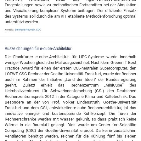
Fragestellungen sowie zu methodischen Fortschritten bei der Simulation
und Visualisierung komplexer Systeme beitragen. Der effiziente Einsatz
des Systems soll durch die am KIT etablierte Methodenforschung optimal
unterstützt werden.
Kontakt:
Bernhard Neumair
,
SCC
Auszeichnungen für e-cube-Architektur
Die Frankfurter e-cube-Architektur für HPC-Systeme wurde innerhalb
weniger Wochen gleich drei Mal ausgezeichnet. Nach dem GreeenIT Best
Practice Award für einen der ersten CO
-neutralen Supercomputer, den
2
LOEWE-CSC-Rechner der Goethe-Universität Frankfurt, wurde der Rechner
auch im Rahmen der Initiative „Land der Ideen“ der Bundesregierung
geehrt. Zuletzt erhielt das Rechenzentrum „MiniCube“ des
Helmholtzzentrums für Schwerionenforschung (GSI) den Deutschen
Rechenzentrumspreis 2012 in der Kategorie Klima und Kältetechnik. Das
Besondere an der von Prof. Volker Lindenstruth, Goethe-Universität
Frankfurt und dem GSI, entwickelten e-cube-Rechnerarchitektur, ist das
innovative energie- und kostensparende Kühlkonzept. Die Türen der
Rechnerschränke werden mit Wasser gekühlt, so dass praktisch keine
Wärme in die Raumluft gelangt. Dies wurde am Center for Scientific
Computing (CSC) der Goethe-Universität erprobt. Da keine zusätzlichen
Ventilatoren benötigt werden, reichen für die Kühlung fünf bis sieben