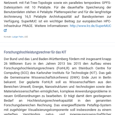
Netzwerk mit Fat-Tree-Topologie sowie ein paralleles temporäres GPFS-
Dateisystem mit 10 Petabyte. Für die dauerhafte Speicherung der
Benutzerdaten stehen 4 Petabyte Plattenspeicher und für die langfristige
Archivierung 16,5 Petabyte Archivkapazität auf Bandsystemen zur
Verfügung. SuperMUC ist ein wichtiger Beitrag zur europäischen HPC-
Infrastrukur PRACE. Weitere Informationen:
http://www.lrz.de/SuperMUC
Kontakt:
Ludger Palm
, LRZ
Forschungshochleistungsrechner für das KIT
Der Bund und das Land Baden-Württemberg fördern mit insgesamt knapp
26 Millionen Euro in den Jahren 2013 bis 2015 den Aufbau eines
Forschungshochleistungsrechners (ForHLR) am Steinbuch Centre for
Computing (SCC) des Karlsruher Instituts für Technologie (KIT). Das gab
die Gemeinsame Wissenschaftskonferenz (GWK) Ende Juni in Berlin
bekannt. Der geplante ForHLR soll es Wissenschaftlern aus den
Bereichen Umwelt, Energie, Nanostrukturen und -technologien sowie den
Materialwissenschaften ermöglichen, komplexe Anwendungsprobleme in
neuen Größenordnungen zu bearbeiten. Er trägt damit dem gestiegenen
Bedarf an Hochleistungsrechnerkapazität in den genannten
Forschungsbereichen Rechnung. Das energieeffiziente Petaflop-System
mit zugehöriger Visualisierungskomponente soll insbesondere zu einem
vertieften Verständnis natur- und ingenieurwissenschaftlicher