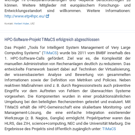
können. Weitere Mitglieder mit europäischem Forschungs- und
Entwicklungsstandort sind willkommen. Weitere Informationen:
http://www.etp4hpc.eu/
Kontakt:
Herbert Huber
, LRZ
HPC-Software-Projekt TIMaCS erfolgreich abgeschlossen
Das Projekt „Tools for Intelligent System Management of Very Large
Computing Systems“ (
TIMaCS
) wurde bis 2011 vom BMBF innerhalb des
1. HPC-Software-Calls gefördert. Ziel war es, die Komplexität der
manuellen Administration von Rechenanlagen deutlich zu reduzieren. Das
entwickelte Framework basiert dabei auf Techniken der Virtualisierung,
der wissensbasierten Analyse und Bewertung von gesammelten
Informationen sowie der Definition von Metriken und Policies. Neben
reaktiven Maßnahmen sind z. B. durch Regressionstests auch präventive
Eingriffe vor dem Auftreten von Fehlern der überwachten Systeme
vorgesehen. Die Komponenten wurden in einer produktionsähnlichen
Umgebung bei den beteiligten Rechenzentren getestet und evaluiert. Mit
TIMaCS erhält die HPC-Gemeinschaft eine skalierbare Monitoring- und
Management-Lösung, die eine einfache Integration existierender
Werkzeuge (z. B. Nagios, Ganglia) ermöglicht. Projektpartner waren das
HLRS, das ZIH, science+computing, NEC und die Universität Marburg. Die
Ergebnisse des Projekts sind öffentlich zugänglich unter:
TIMaCS