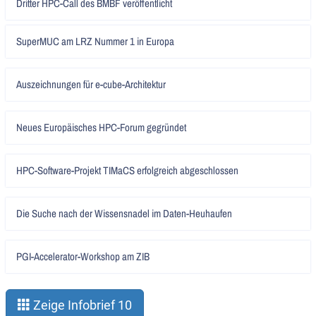
Dritter HPC-Call des BMBF veröffentlicht
lesen
Artikel
SuperMUC am LRZ Nummer 1 in Europa
lesen
Artikel
Auszeichnungen für e-cube-Architektur
lesen
Artikel
Neues Europäisches HPC-Forum gegründet
lesen
Artikel
HPC-Software-Projekt TIMaCS erfolgreich abgeschlossen
lesen
Artikel
Die Suche nach der Wissensnadel im Daten-Heuhaufen
lesen
Artikel
PGI-Accelerator-Workshop am ZIB
lesen
Zeige Infobrief 10