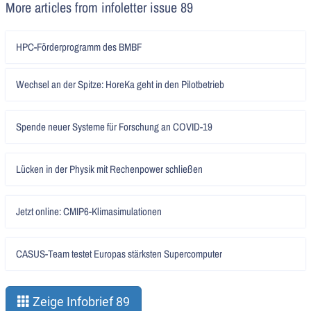
More articles from infoletter issue 89
Artikel
HPC-Förderprogramm des BMBF
lesen
Artikel
Wechsel an der Spitze: HoreKa geht in den Pilotbetrieb
lesen
Artikel
Spende neuer Systeme für Forschung an COVID-19
lesen
Artikel
Lücken in der Physik mit Rechenpower schließen
lesen
Artikel
Jetzt online: CMIP6-Klimasimulationen
lesen
Artikel
CASUS-Team testet Europas stärksten Supercomputer
lesen
Zeige Infobrief 89