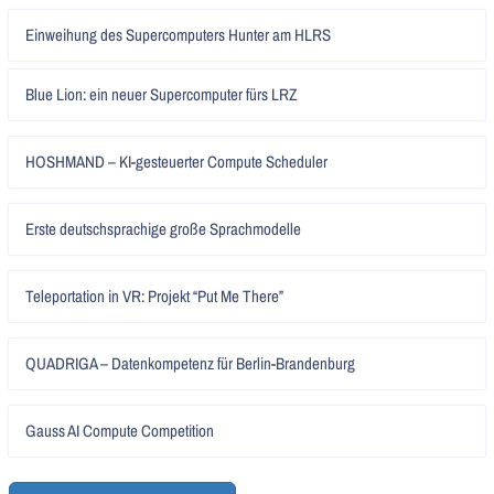
Artikel
Einweihung des Supercomputers Hunter am HLRS
lesen
Artikel
Blue Lion: ein neuer Supercomputer fürs LRZ
lesen
Artikel
HOSHMAND – KI-gesteuerter Compute Scheduler
lesen
Artikel
Erste deutschsprachige große Sprachmodelle
lesen
Artikel
Teleportation in VR: Projekt “Put Me There”
lesen
Artikel
QUADRIGA – Datenkompetenz für Berlin-Brandenburg
lesen
Artikel
Gauss AI Compute Competition
lesen