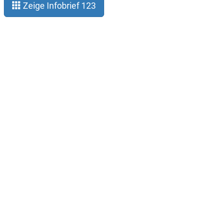
Zeige Infobrief 123
Legal notice
Privacy
About Gauß-Allianz
Contact
Subscribe infoletter
Twitter (@hpc_deutschland)